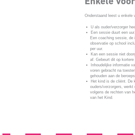
Enkele voo
Onderstaand leest u enkele 
U als ouder/verzorger he
Een sessie duurt een uur
Een coaching sessie, de 
observatie op school incl
per uur.
Kan een sessie niet door
af. Gebeurt dit op kortere
Inhoudelijke informatie 
voren gebracht na toeste
gehouden aan de beroep
Het kind is de cliënt. De
ouders/verzorgers, werkt 
volgens de rechten van h
van het Kind.