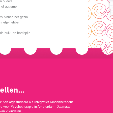
an ouders
 of autisme
zies binnen het gezin
innetje hebben
g
als buik- en hoofdpijn
llen...
 ben afgestudeerd als Integratief Kindertherapeut
e voor Psychotherapie in Amsterdam. Daarnaast
van 2 kinderen.