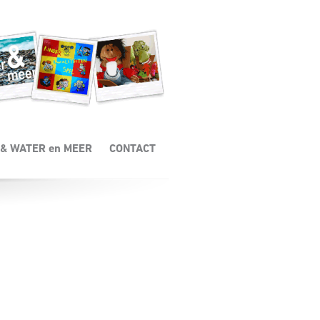
 u zich zorgen. Soms is dit een onderbuikgevoel. Je kunt als ouder niet
en richten zich op de buitenwereld, gaan conflicten in de thuis- en
& WATER en MEER
CONTACT