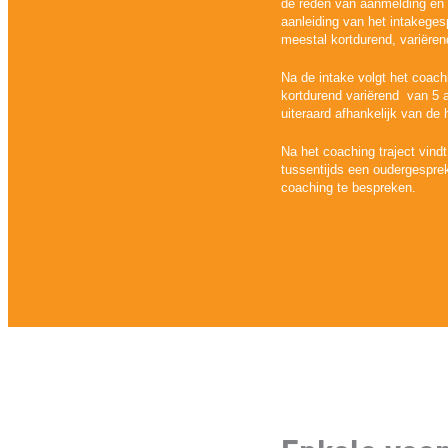
de reden van aanmelding en d
aanleiding van het intakegesp
meestal kortdurend, variëren
Na de intake volgt het coachi
kortdurend variërend van 5 a
uiteraard afhankelijk van de
Na het coaching traject vin
tussentijds een oudergespre
coaching te bespreken.