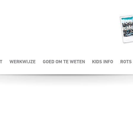
uw kind om wat voor reden dan ook niet lekker in z’n vel zit. Misschien maakt
. Sommige kinderen trekken zich terug en keren zich naar binnen. Andere kinder
 Over het algemeen komt de onderstaande problematiek het meeste voor:
T
WERKWIJZE
GOED OM TE WETEN
KIDS INFO
ROTS 