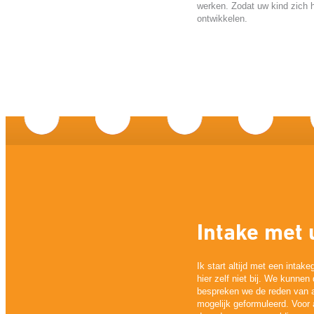
werken. Zodat uw kind zich 
ontwikkelen.
Intake met 
Ik start altijd met een intak
hier zelf niet bij. We kunnen 
bespreken we de reden van a
mogelijk geformuleerd. Voor 