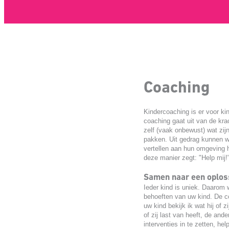
Coaching
Kindercoaching is er voor ki
coaching gaat uit van de krac
zelf (vaak onbewust) wat zijn
pakken. Uit gedrag kunnen w
vertellen aan hun omgeving h
deze manier zegt: "Help mij!
Samen naar een oplos
Ieder kind is uniek. Daarom
behoeften van uw kind. De c
uw kind bekijk ik wat hij of z
of zij last van heeft, de ande
interventies in te zetten, he