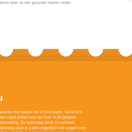
hierna weer op een gezonde manier verder
u
egesprek met ouders en/ of verzorgers. Uw kind is
dan vrijuit praten over uw kind. In dit gesprek
anmelding. De hulpvraag wordt zo concreet
aanvang stuur ik u een vragenlijst met vragen over