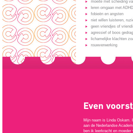
moeite met scheiding v
leren omgaan met ADHD
fobieën en angsten
niet willen luisteren, ru
geen vriendjes of vriend
agressief of boos gedra
lichamelijke klachten zo
rouwverwerking
Even voorste
Mijn naam is Linda Oskam. Ik
aan de Nederlandse Academi
ben ik leerkracht en moeder 