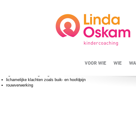
Uw onderbuikgevoel telt
De reden om een kind aan te melden voor kindercoaching varieert. U ziet dat 
precies omschrijven wat er is, maar je ziet dat je kind ergens last van heeft
schoolsituatie aan en beschermen op deze manier een onderliggend gevoel.
faalangst
moeite met scheiding van ouders
leren omgaan met ADHD of autisme
fobieën en angsten
niet willen luisteren, ruzies binnen het gezin
VOOR WIE
WIE
WA
geen vriendjes of vriendinnetje hebben
agressief of boos gedrag
lichamelijke klachten zoals buik- en hoofdpijn
rouwverwerking