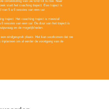
e ontwikkeling van uw kind tot nu toe. Naar
rek start het coaching traject. Een traject is
d van 5 a 6 sessies van een uur.
ng traject. Het coaching traject is meestal
 6 sessies van een uur. De duur van het traject is
 hulpvraag en de mogelijkheden.
dt een eindgesprek plaats. Het kan voorkomen dat we
k inplannen om al eerder de voortgang van de