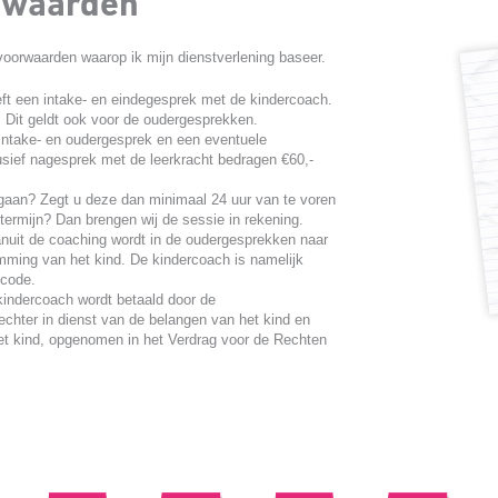
rwaarden
voorwaarden waarop ik mijn dienstverlening baseer.
eft een intake- en eindegesprek met de kindercoach.
. Dit geldt ook voor de oudergesprekken.
intake- en oudergesprek en een eventuele
usief nagesprek met de leerkracht bedragen €60,-
gaan? Zegt u deze dan minimaal 24 uur van te voren
 termijn? Dan brengen wij de sessie in rekening.
vanuit de coaching wordt in de oudergesprekken naar
mming van het kind. De kindercoach is namelijk
scode.
 kindercoach wordt betaald door de
echter in dienst van de belangen van het kind en
et kind, opgenomen in het Verdrag voor de Rechten