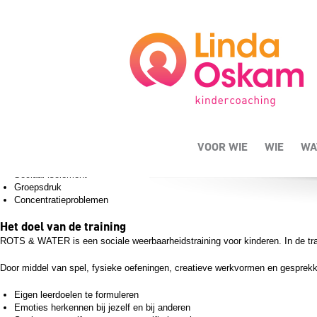
ROTS & WATER
Zit je kind niet lekker in z’n vel? Is het op het moment lastig om samen m
stap verder te brengen.
De training is voor kinderen in de leeftijd van 7 tot en met 12 jaar die probl
Weinig zelfvertrouwen
Vaak boos zijn
Pesten, gepest worden
VOOR WIE
WIE
WA
Faalangst
Druk van sociale media
Sociaal isolement
Groepsdruk
Concentratieproblemen
Het doel van de training
ROTS & WATER is een sociale weerbaarheidstraining voor kinderen. In de trai
Door middel van spel, fysieke oefeningen, creatieve werkvormen en gespre
Eigen leerdoelen te formuleren
Emoties herkennen bij jezelf en bij anderen