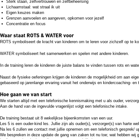
Sterk staan, zelfvertrouwen en zelfbeheersing
Lichaamstaal: wat straal ik uit
Eigen keuzes maken
Grenzen aanvoelen en aangeven, opkomen voor jezelf
Concentratie en focus
Waar staat ROTS & WATER voor
ROTS symboliseert de kracht van kinderen om te leren voor zichzelf op te 
WATER symboliseert het samenwerken en spelen met andere kinderen.
In de training leren de kinderen de juiste balans te vinden tussen rots en wate
Naast de fysieke oefeningen krijgen de kinderen de mogelijkheid om aan eig
gebaseerd op jarenlange ervaring vanuit het onderwijs en kindercoaching- en 
Hoe gaan we van start
We starten altijd met een telefonische kennismaking met u als ouder, verzorge
Aan de hand van de ingevulde vragenlijst volgt een telefonische intake.
De training bestaat uit 8 wekelijkse bijeenkomsten van een uur.
Les 5 is een ouder-kind les. Jullie zijn als ouder(s), verzorger(s) van harte
Na les 6 zullen we contact met jullie opnemen om een telefonisch gesprek/ up
We bespreken in deze update de gang van zaken tot nu toe; wat hebben wij 