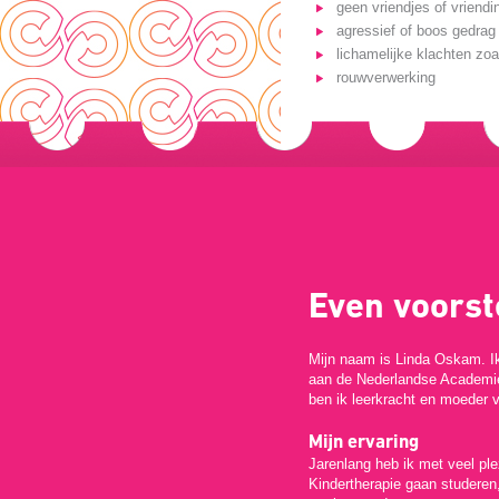
geen vriendjes of vriend
agressief of boos gedrag
lichamelijke klachten zoa
rouwverwerking
Even voorste
Mijn naam is Linda Oskam. Ik
aan de Nederlandse Academi
ben ik leerkracht en moeder 
Mijn ervaring
Jarenlang heb ik met veel ple
Kindertherapie gaan studeren,