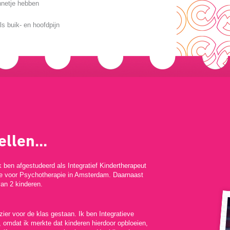
innetje hebben
ls buik- en hoofdpijn
llen...
 ben afgestudeerd als Integratief Kindertherapeut
e voor Psychotherapie in Amsterdam. Daarnaast
van 2 kinderen.
zier voor de klas gestaan. Ik ben Integratieve
 omdat ik merkte dat kinderen hierdoor opbloeien,