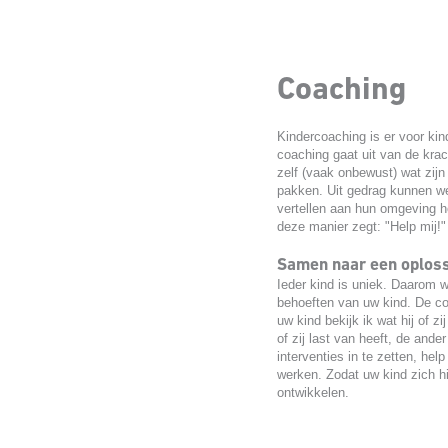
Coaching
Kindercoaching is er voor kin
coaching gaat uit van de krac
zelf (vaak onbewust) wat zijn
pakken. Uit gedrag kunnen we
vertellen aan hun omgeving h
deze manier zegt: "Help mij!"
Samen naar een oplos
Ieder kind is uniek. Daarom 
behoeften van uw kind. De co
uw kind bekijk ik wat hij of z
of zij last van heeft, de ande
interventies in te zetten, hel
werken. Zodat uw kind zich h
ontwikkelen.