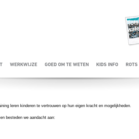
et je kind het probleem te doorbreken? De training ROTS & WATER helpt om va
emen ervaren in de sociale omgang. Hierbij kun je denken aan:
T
WERKWIJZE
GOED OM TE WETEN
KIDS INFO
ROTS 
ning leren kinderen te vertrouwen op hun eigen kracht en mogelijkheden.
kken besteden we aandacht aan: