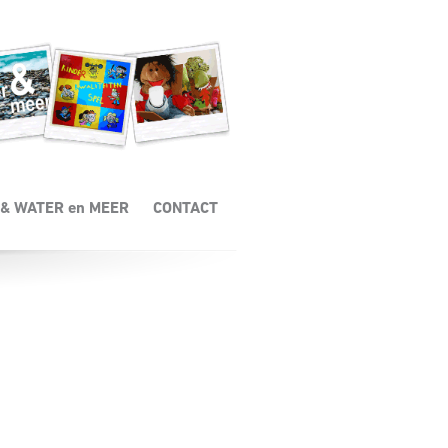
nuit een andere invalshoek en samen met andere kinderen je kind weer een
& WATER en MEER
CONTACT