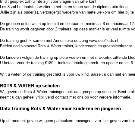
In dit gesprek zal ruimte zijn voor vragen van jullie kant.
Les 8 zal het laatste kwartier in het teken staan van de diploma uitreiking.
Jullie zijn als ouder(s), verzorger(s) wederom van harte welkom om hier bij te 
De groepen delen we in op leeftijd en bestaan uit minimaal 8 en maximaal 12 
De training wordt gegeven door 2 trainers, op deze manier is er veel ruimte v
De training geef ik samen met Annemieke de Jong www.ceb4kids.nl
Beiden gediplomeerd Rots & Water trainer, kindercoach en groepsleerkracht.
De kinderen volgen de training op blote voeten en met makkelijk zittende kled
U betaalt voor de training €180,- inclusief intakegesprek- en update na les 6.
Wilt u weten of de training geschikt is voor uw kind, aarzelt u dan niet en ne
ROTS & WATER op scholen
Wij geven de Rots & Water trainingen ook aan groepen op scholen. Bent u al
neemt u dan geheel vrijblijvend contact met ons op voor verdere informatie.
Data training Rots & Water voor kinderen en jongeren
Op dit moment geven wij geen particuliere trainingen i.v.m. het geven van t