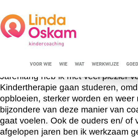
Even voorstellen…
Mijn naam is Linda Oskam. Ik ben a
Kindertherapeut aan de Nederland
Amsterdam. Daarnaast ben ik leerk
Mijn ervaring
VOOR WIE
WIE
WAT
WERKWIJZE
GOED
Jarenlang heb ik met veel plezier v
Kindertherapie gaan studeren, omda
opbloeien, sterker worden en weer 
bijzondere van deze manier van coach
gaat voelen. Ook de ouders en/ of 
afgelopen jaren ben ik werkzaam g