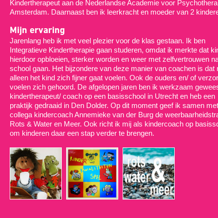
Kindertherapeut aan de Nederlandse Academie voor Psychotherap
Amsterdam. Daarnaast ben ik leerkracht en moeder van 2 kinder
Mijn ervaring
Jarenlang heb ik met veel plezier voor de klas gestaan. Ik ben
Integratieve Kindertherapie gaan studeren, omdat ik merkte dat k
hierdoor opbloeien, sterker worden en weer met zelfvertrouwen n
school gaan. Het bijzondere van deze manier van coachen is dat n
alleen het kind zich fijner gaat voelen. Ook de ouders en/ of verzo
voelen zich gehoord. De afgelopen jaren ben ik werkzaam gewees
kindertherapeut/ coach op een basisschool in Utrecht en heb een
praktijk gedraaid in Den Dolder. Op dit moment geef ik samen met
collega kindercoach Annemieke van der Burg de weerbaarheidstra
Rots & Water en Meer. Ook richt ik mij als kindercoach op basiss
om kinderen daar een stap verder te brengen.