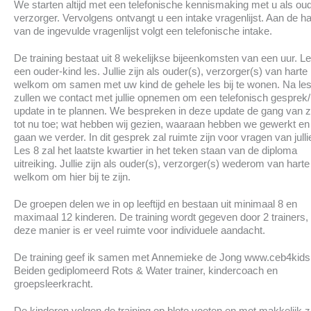
We starten altijd met een telefonische kennismaking met u als oud
verzorger. Vervolgens ontvangt u een intake vragenlijst. Aan de h
van de ingevulde vragenlijst volgt een telefonische intake.
De training bestaat uit 8 wekelijkse bijeenkomsten van een uur. Le
een ouder-kind les. Jullie zijn als ouder(s), verzorger(s) van harte
welkom om samen met uw kind de gehele les bij te wonen. Na les
zullen we contact met jullie opnemen om een telefonisch gesprek/
update in te plannen. We bespreken in deze update de gang van 
tot nu toe; wat hebben wij gezien, waaraan hebben we gewerkt en
gaan we verder. In dit gesprek zal ruimte zijn voor vragen van julli
Les 8 zal het laatste kwartier in het teken staan van de diploma
uitreiking. Jullie zijn als ouder(s), verzorger(s) wederom van harte
welkom om hier bij te zijn.
De groepen delen we in op leeftijd en bestaan uit minimaal 8 en
maximaal 12 kinderen. De training wordt gegeven door 2 trainers,
deze manier is er veel ruimte voor individuele aandacht.
De training geef ik samen met Annemieke de Jong www.ceb4kids.
Beiden gediplomeerd Rots & Water trainer, kindercoach en
groepsleerkracht.
De kinderen volgen de training op blote voeten en met makkelijk z